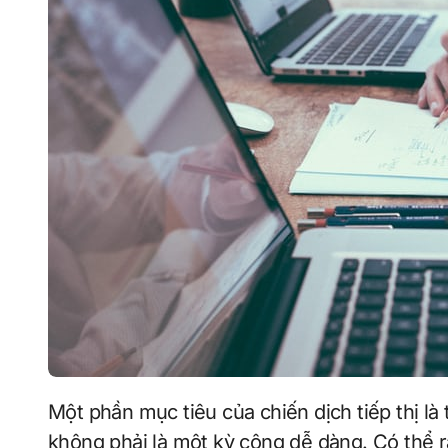
Một phần mục tiêu của chiến dịch tiếp thị là thuyết phục mọi người mua hàng của bạn và đó
không phải là một kỳ công dễ dàng. Có thể rất 