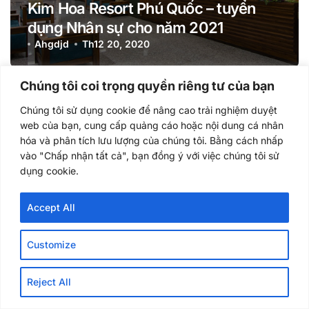
Kim Hoa Resort Phú Quốc – tuyển
dụng Nhân sự cho năm 2021
Ahgdjd
Th12 20, 2020
Chúng tôi coi trọng quyền riêng tư của bạn
Chúng tôi sử dụng cookie để nâng cao trải nghiệm duyệt
web của bạn, cung cấp quảng cáo hoặc nội dung cá nhân
hóa và phân tích lưu lượng của chúng tôi. Bằng cách nhấp
vào "Chấp nhận tất cả", bạn đồng ý với việc chúng tôi sử
Việc làm Phú Quốc
dụng cookie.
Naomi Resort Phú Quốc tuyển dụng
Accept All
2020-2021
Ahgdjd
Th12 13, 2020
Customize
Reject All
Blog chia sẻ thủ thuật hay, kiến thức mới về công nghệ