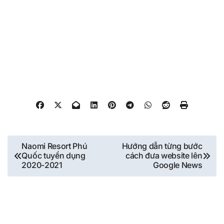
Điều
Naomi Resort Phú
Hướng dẫn từng bước
Quốc tuyển dụng
cách đưa website lên
hướng
2020-2021
Google News
bài
viết