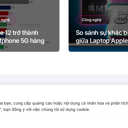
 nghệ
Công nghệ
e 12 trở thành
So sánh sự khác b
tphone 5G hàng
giữa Laptop Apple
hế giới trong vòng
MacBook Pro M1 v
uần kể từ khi ra
MacBook Pro Intel
inch)
ủa bạn, cung cấp quảng cáo hoặc nội dung cá nhân hóa và phân tíc
, bạn đồng ý với việc chúng tôi sử dụng cookie.