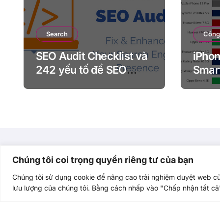
Search
Công
SEO Audit Checklist và
iPhon
242 yếu tố để SEO
Smar
Audit
đầu t
hai t
mắt
Vietut.com
Chúng tôi coi trọng quyền riêng tư của bạn
Chúng tôi sử dụng cookie để nâng cao trải nghiệm duyệt web c
lưu lượng của chúng tôi. Bằng cách nhấp vào "Chấp nhận tất cả"