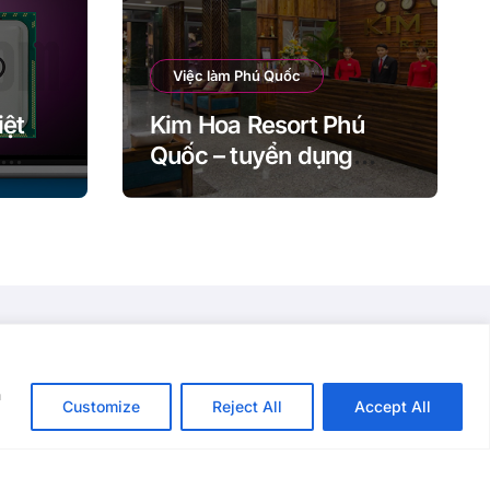
Việc làm Phú Quốc
iệt
Kim Hoa Resort Phú
Quốc – tuyển dụng
ới
Nhân sự cho năm 2021
 (13
h
Customize
Reject All
Accept All